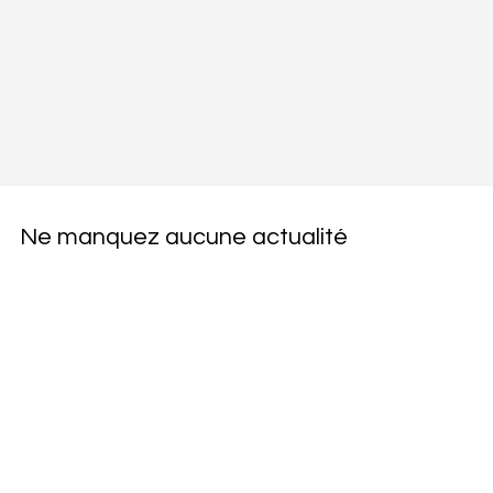
Ne manquez aucune actualité
Abonnez-vous à notre newsletter.
E-mail
*
Oui, je veux m'abonner à votre newsletter.
S'abonner