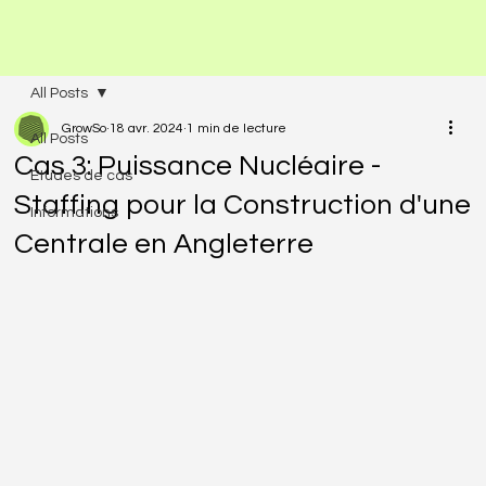
All Posts
GrowSo
18 avr. 2024
1 min de lecture
All Posts
Cas 3: Puissance Nucléaire -
Etudes de cas
Staffing pour la Construction d'une
Informations
Centrale en Angleterre