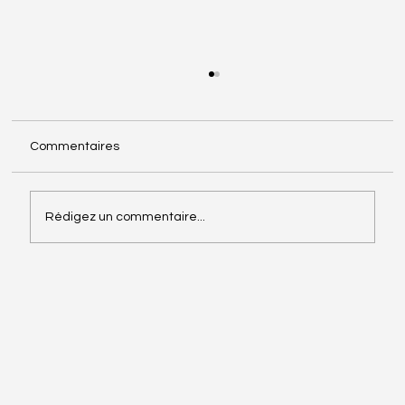
Commentaires
Rédigez un commentaire...
Cas 4: Conquérir de Nouveaux Horizons -
Recrutement pour des Chantiers
d'Hôtels en Afrique