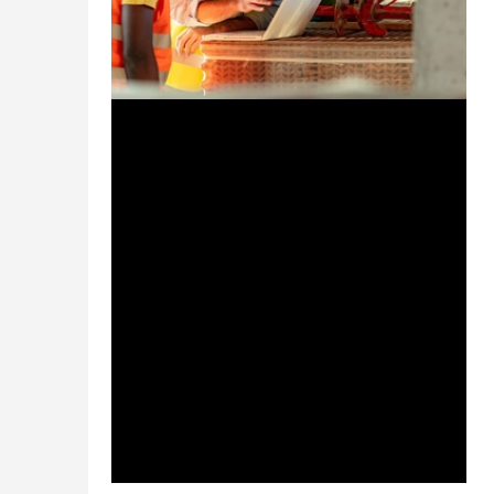
10 mai 2024
3 min de lecture
Travail temporaire : pourquoi
c’est la solution idéale face à la
pénurie de main-d'œuvre
Le travail temporaire peut être un atout
essentiel pour les entreprises qui cherchent
à faire face à la pénurie de main-d'œuvre.
Sa flexibil